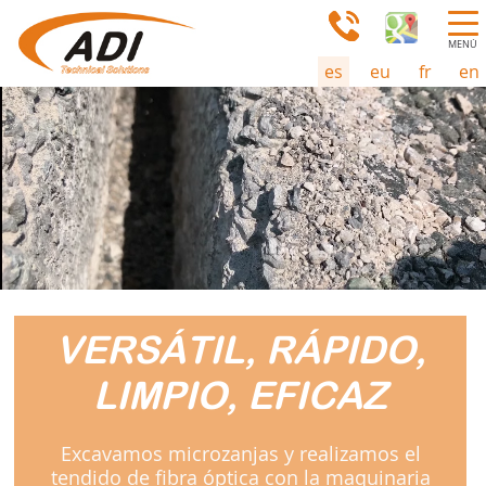
MENÚ
es
eu
fr
en
VERSÁTIL, RÁPIDO,
LIMPIO, EFICAZ
Excavamos microzanjas y realizamos el
tendido de fibra óptica con la maquinaria