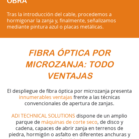
OBRA
Tras la introducción del cable, procedemos a
hormigonar la zanja y, finalmente, señalizamos
mediante pintura azul o placas metálicas.
FIBRA ÓPTICA POR
MICROZANJA: TODO
VENTAJAS
El despliegue de fibra óptica por microzanja presenta
innumerables ventajas
frente a las técnicas
convencionales de apertura de zanjas.
ADI TECHNICAL SOLUTIONS
dispone de un amplio
parque de
máquinas de corte seco
, de disco y
cadena, capaces de abrir zanja en terrenos de
piedra, hormigón o asfalto en diferentes anchuras y