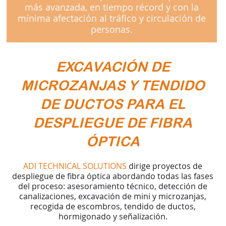
más avanzada, en tiempo récord y con la
mínima afectación al tráfico y circulación de
personas.
EXCAVACIÓN DE
MICROZANJAS Y TENDIDO
DE DUCTOS PARA EL
DESPLIEGUE DE FIBRA
ÓPTICA
ADI TECHNICAL SOLUTIONS
dirige proyectos de
despliegue de fibra óptica abordando todas las fases
del proceso: asesoramiento técnico, detección de
canalizaciones, excavación de mini y microzanjas,
recogida de escombros, tendido de ductos,
hormigonado y señalización.